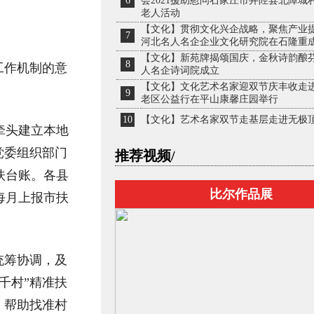
6
会2021援助慰问石家庄市井陉县北障城
老人活动
【文化】贯彻文化兴企战略，聚焦产业
7
河北名人名企企业文化研究院在石隆重
【文化】新苑牌揭颂国庆，金秋诗韵酿芬
8
工作机制的意
人名企诗词院成立
【文化】文化艺术名家迎双节庆丰收走
9
老区公益行在平山康馨庄园举行
10
【文化】艺术名家双节走基层走进无极
牵头建立本地
党委组织部门
推荐视频/
扶台账。各县
比尔作品展
每月上报市扶
统筹协调，及
千村”精准扶
，帮助找准村