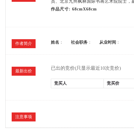
员、北京九州枫林国际书画艺术院院士，
作品尺寸
: 68cmX68cm
姓名
：
社会职务
：
从业时间
：
作者简介
已出的竞价(只显示最近10次竞价)
最新出价
竞买人
竞买价
注意事项