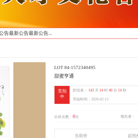
告最新公告最新公告...
LOT 84-1572340495
甜蜜亨通
距结束
：
143
天
14
时
40
分
13
秒
竞拍
中
开始时间：
2026-02-13
0
领先者：
出价次数：
次
当前价
起拍